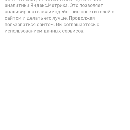
аналитики Яндекс.Метрика. Это позволяет
внимание на хлеб, с которым она
анализировать взаимодействие посетителей с
подаётся: лучше выбирать
сайтом и делать его лучше. Продолжая
цельнозерновой, с мукой грубого
пользоваться сайтом, Вы соглашаетесь с
использованием данных сервисов.
помола. Есть икру следует в первой
половине дня. Кстати, полезнее для
здоровья сопроводить такой бутерброд
сочными овощами, свежей зеленью и
отварным яйцом.