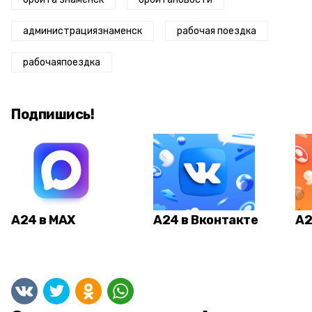
администрациязнаменск
рабочая поездка
рабочаяпоездка
Подпишись!
А24 в MAX
А24 в Вконтакте
А2