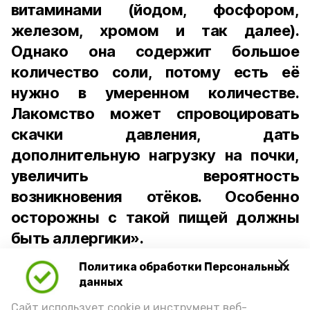
витаминами (йодом, фосфором,
железом, хромом и так далее).
Однако она содержит большое
количество соли, потому есть её
нужно в умеренном количестве.
Лакомство может спровоцировать
скачки давления, дать
дополнительную нагрузку на почки,
увеличить вероятность
возникновения отёков. Особенно
осторожны с такой пищей должны
быть аллергики».
Политика обработки Персональных
Для взрослого человека безопасной
данных
порцией икры считается 30-50 граммов
(2-3 ложки). При этом следует обратить
Сайт использует cookie и инструмент веб-