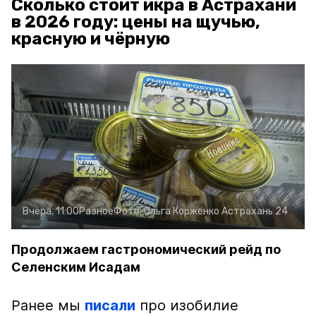
Сколько стоит икра в Астрахани
в 2026 году: цены на щучью,
красную и чёрную
Вчера, 11:00
Разное
Фото:
Ольга Корженко
Астрахань 24
Продолжаем гастрономический рейд по
Селенским Исадам
Ранее мы
писали
про изобилие