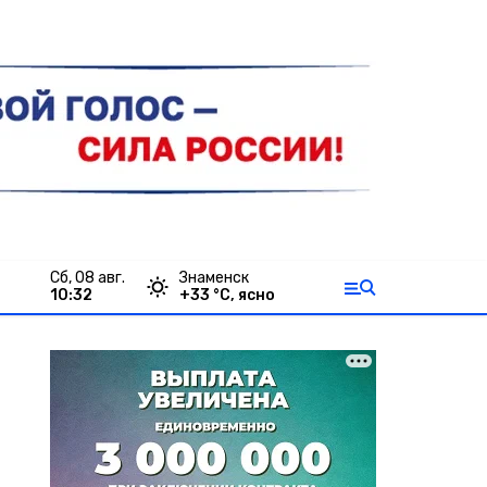
сб, 08 авг.
Знаменск
10:32
+
33
°С,
ясно