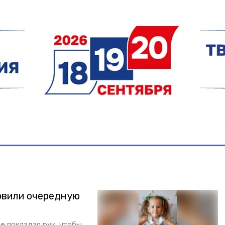
товили очередную
не покладая рук, чтобы