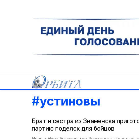
#
устиновы
Брат и сестра из Знаменска приго
партию поделок для бойцов
Иван и Нина Устиновы из Знаменска трудятся, 