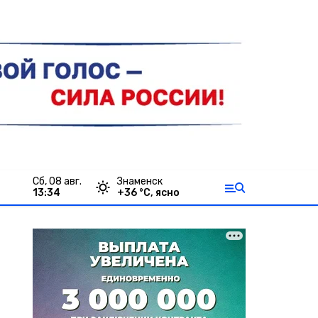
сб, 08 авг.
Знаменск
13:34
+
36
°С,
ясно