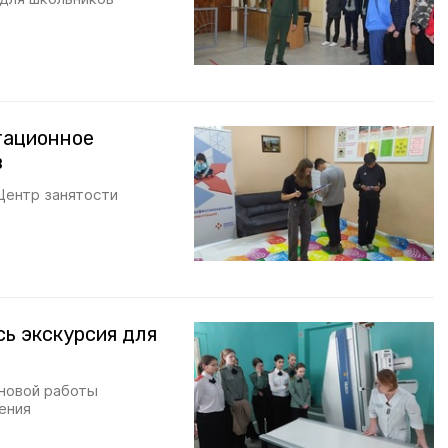
тационное
в
Центр занятости
ь экскурсия для
новой работы
ения