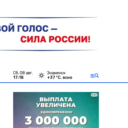
сб, 08 авг.
Знаменск
17:18
+
37
°С,
ясно