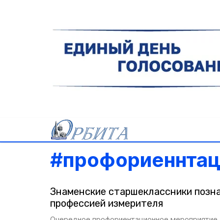
#
профориеннтац
Знаменские старшеклассники позна
профессией измерителя
Очередное профориентационное мероприятие 