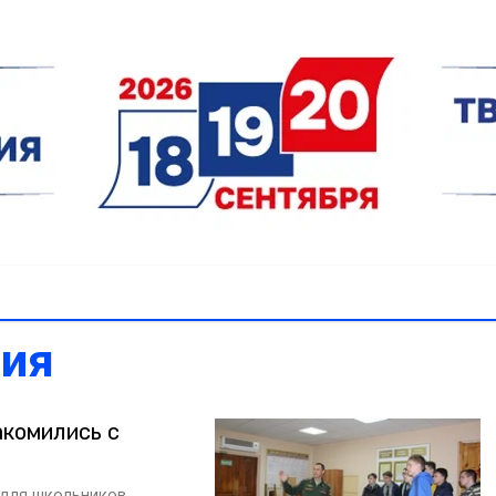
ия
комились с
для школьников