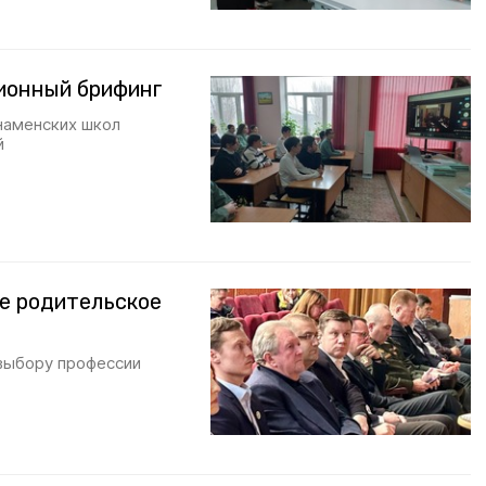
ионный брифинг
наменских школ
й
е родительское
выбору профессии