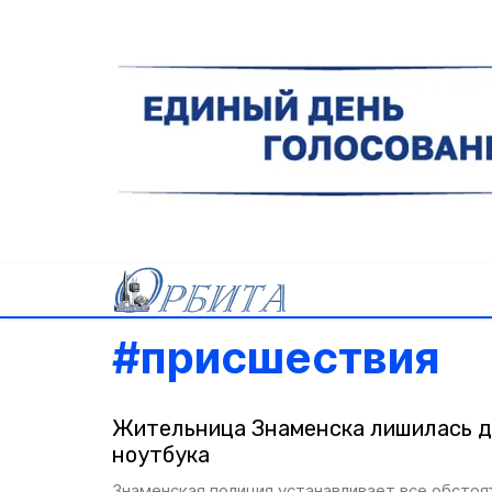
#
присшествия
Жительница Знаменска лишилась д
ноутбука
Знаменская полиция устанавливает все обсто