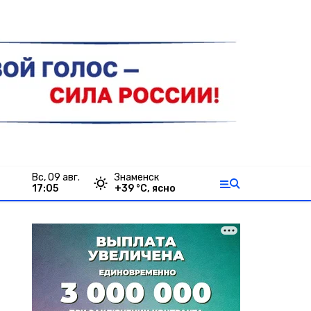
вс, 09 авг.
Знаменск
17:05
+
39
°С,
ясно