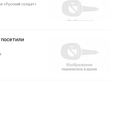
хи «Русский солдат»
 посетили
а