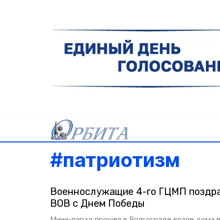
#
патриотизм
Военнослужащие 4-го ГЦМП поздра
ВОВ с Днем Победы
Мини-парад прошел в Волгограде возле дома 