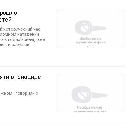
прошло
етей
 исторический час,
оломном нападении
лых годах войны, о ее
шек и бабушек
яти о геноциде
ажном» говорили о