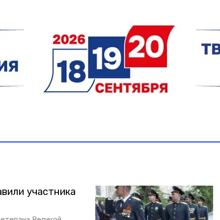
вили участника
ветерана Великой