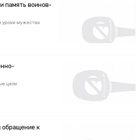
и память воинов-
и уроки мужества
енно-
ые цели
 обращение к