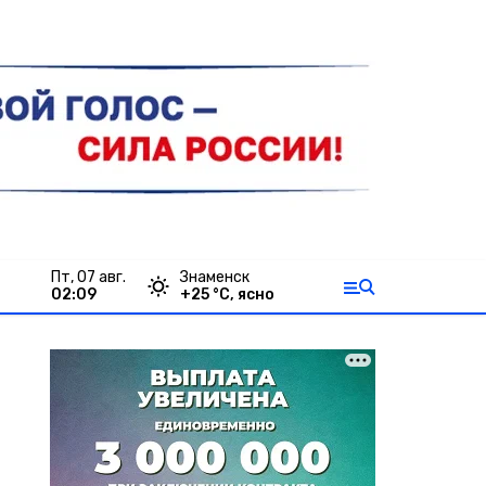
пт, 07 авг.
Знаменск
02:09
+
25
°С,
ясно