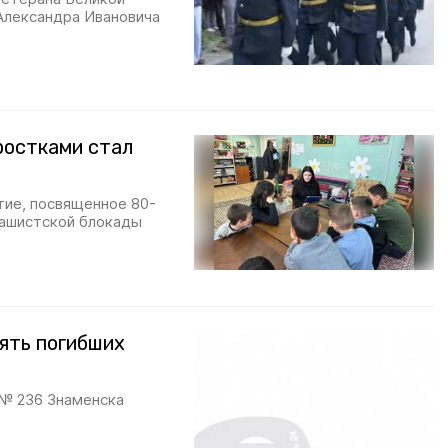
Александра Ивановича
ростками стал
тие, посвященное 80-
фашистской блокады
ять погибших
 № 236 Знаменска