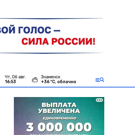
чт, 06 авг.
Знаменск
16:53
+
36
°С,
облачно