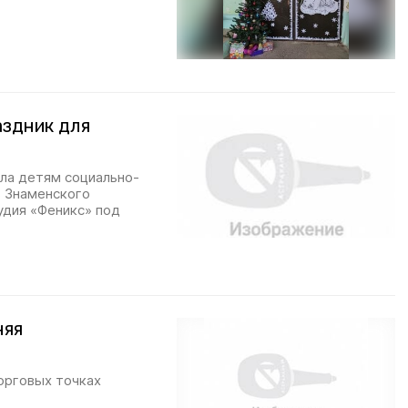
аздник для
ла детям социально-
З Знаменского
удия «Феникс» под
няя
орговых точках