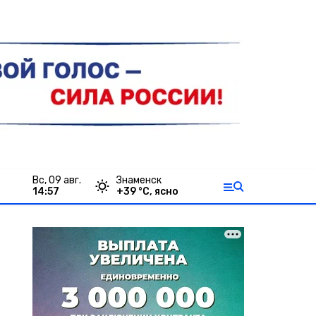
вс, 09 авг.
Знаменск
14:57
+
39
°С,
ясно