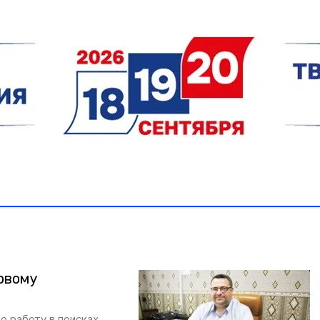
овому
 работу в поисках