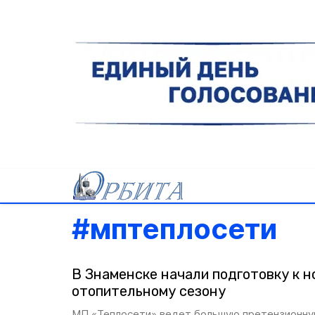
#
мптеплосети
В Знаменске начали подготовку к н
отопительному сезону
МП «Теплосети» ведет большую претензионную