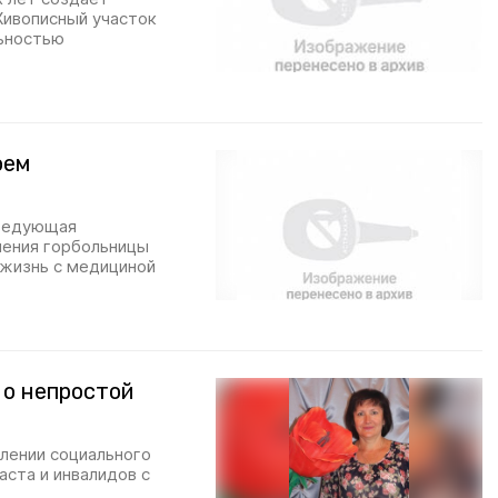
Живописный участок
ьностью
оем
аведующая
ления горбольницы
 жизнь с медициной
 о непростой
елении социального
ста и инвалидов с