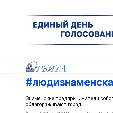
#
людизнаменск
Знаменские предприниматели собс
облагораживают город
Аллею около своего магазина в течение многи