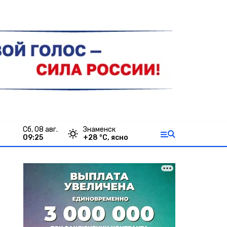
сб, 08 авг.
Знаменск
09:25
+
28
°С,
ясно