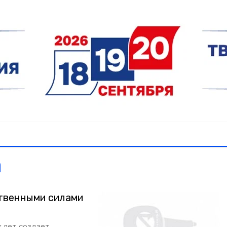
а
твенными силами
х лет создает