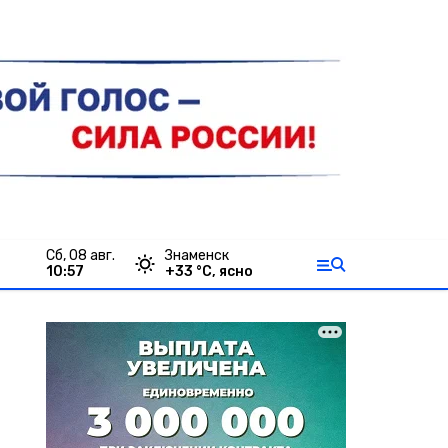
сб, 08 авг.
Знаменск
10:57
+
33
°С,
ясно