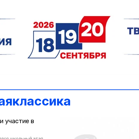
аяклассика
и участие в
ялся школьный этап