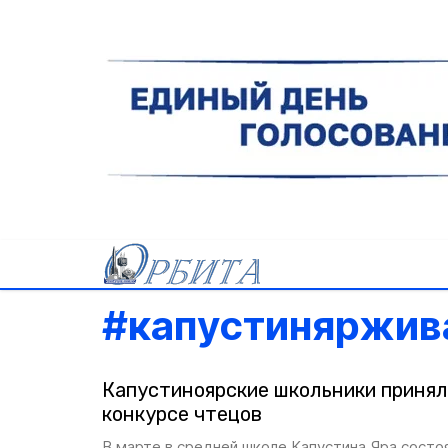
#
капустиняржив
Капустиноярские школьники принял
конкурсе чтецов
В марте в средней школе Капустина Яра состо