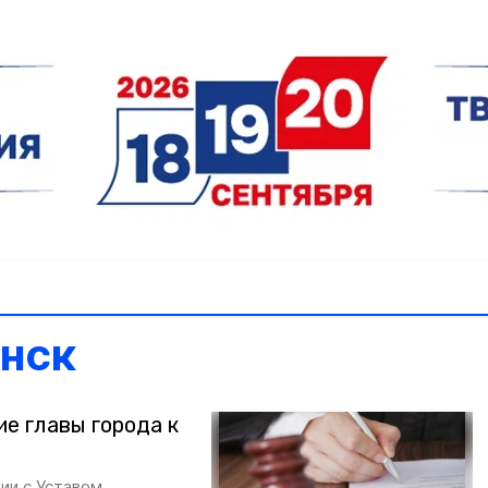
енск
е главы города к
ии с Уставом