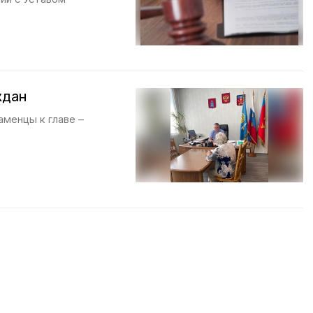
ждан
менцы к главе –