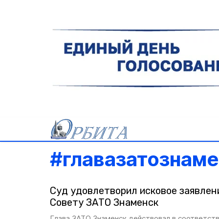
#
главазатознам
Суд удовлетворил исковое заявлени
Совету ЗАТО Знаменск
Глава ЗАТО Знаменск действовал в соответств