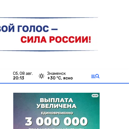
сб, 08 авг.
Знаменск
20:13
+
30
°С,
ясно