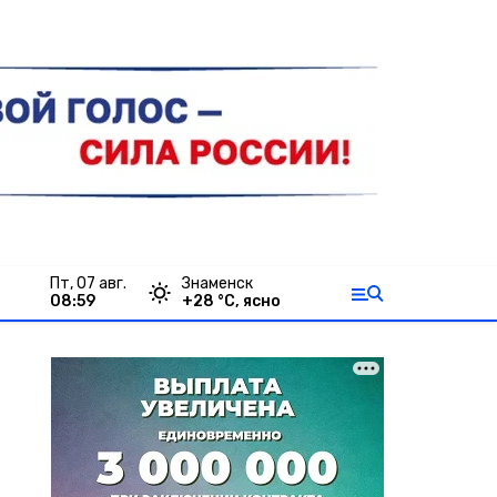
пт, 07 авг.
Знаменск
08:59
+
28
°С,
ясно