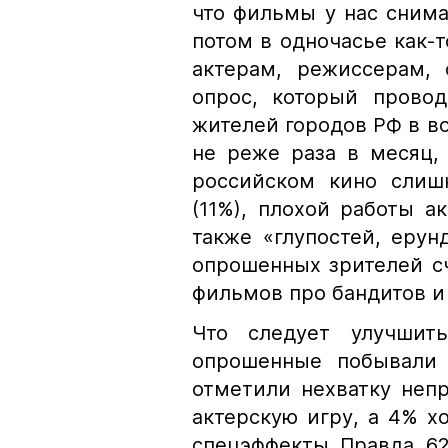
что фильмы у нас снима
потом в одночасье как-т
актерам, режиссерам, 
опрос, который прово
жителей городов РФ в в
не реже раза в месяц, 
российском кино слишк
(11%), плохой работы ак
также «глупостей, ерун
опрошенных зрителей с
фильмов про бандитов и
Что следует улучшит
опрошенные побывали 
отметили нехватку неп
актерскую игру, а 4% х
спецэффекты. Правда, 6