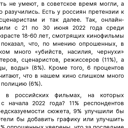
ть не умеют, в советское время могли, а
о разучились. Есть у россиян претензии к
сценаристам и так далее. Так, онлайн-
дили с 21 по 30 июня 2022 года среди
озрасте 18-60 лет, смотрящих кинофильмы
показал,
что, по мнению опрошенных, в
ом много «убийств, насилия, чернухи»
теров, сценаристов, режиссеров (11%), а
ды, воды» (8%). Кроме того, 6 процентов
читают, что в нашем кино слишком много
 полицию (6%).
ь в российских фильмах, на которых
с начала 2022 года? 11% респондентов
редсказуемости сюжета, 9% улучшили бы
отели бы добавить графику или улучшить
2% опрошенных уверены, что за последние