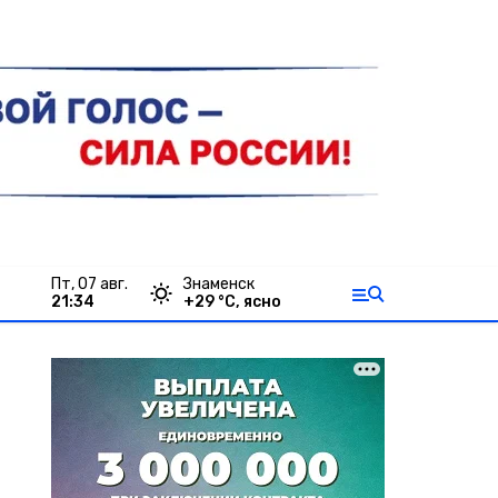
пт, 07 авг.
Знаменск
21:34
+
29
°С,
ясно