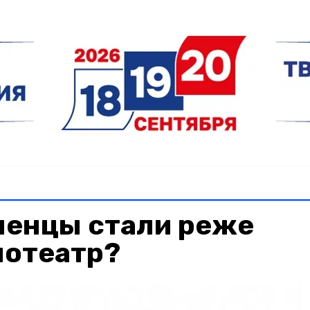
менцы стали реже
нотеатр?