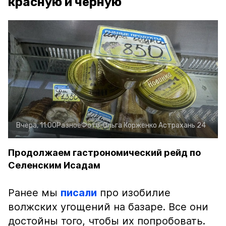
красную и чёрную
Вчера, 11:00
Разное
Фото:
Ольга Корженко
Астрахань 24
Продолжаем гастрономический рейд по
Селенским Исадам
Ранее мы
писали
про изобилие
волжских угощений на базаре. Все они
достойны того, чтобы их попробовать.