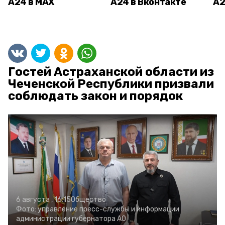
А24 в MAX
А24 в Вконтакте
А2
Гостей Астраханской области из
Чеченской Республики призвали
соблюдать закон и порядок
6 августа , 16:15
Общество
Фото:
управление пресс-службы и информации
администрации губернатора АО