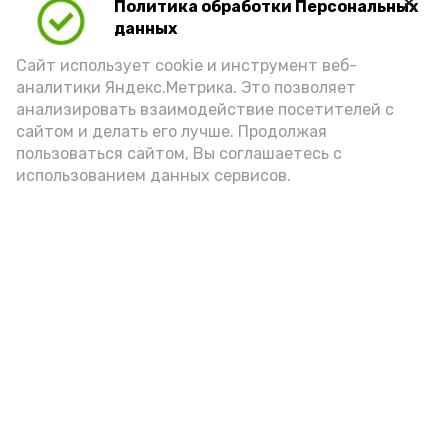
Политика обработки Персональных
данных
Видео: управление пресс-службы и информации
Сайт использует cookie и инструмент веб-
администрации губернатора АО
аналитики Яндекс.Метрика. Это позволяет
анализировать взаимодействие посетителей с
сайтом и делать его лучше. Продолжая
год единства народов
закон
пользоваться сайтом, Вы соглашаетесь с
использованием данных сервисов.
Подпишись!
А24 в MAX
А24 в Вконтакте
А2