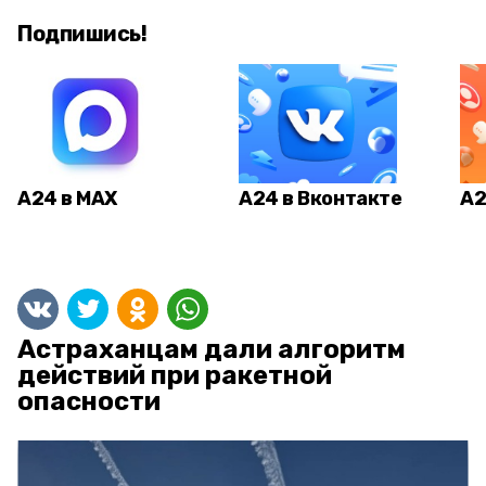
Подпишись!
А24 в MAX
А24 в Вконтакте
А2
Астраханцам дали алгоритм
действий при ракетной
опасности