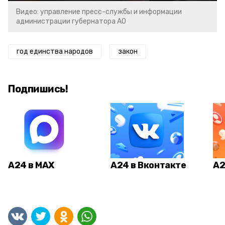
Видео: управление пресс-службы и информации
администрации губернатора АО
год единства народов
закон
Подпишись!
А24 в MAX
А24 в Вконтакте
А2