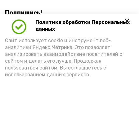
Подпишись!
Политика обработки Персональных
данных
Сайт использует cookie и инструмент веб-
аналитики Яндекс.Метрика. Это позволяет
анализировать взаимодействие посетителей с
А24 в MAX
А24 в Вконтакте
А2
сайтом и делать его лучше. Продолжая
пользоваться сайтом, Вы соглашаетесь с
использованием данных сервисов.
«Сервисы Астраханской
области» теперь доступны в
приложении MAX