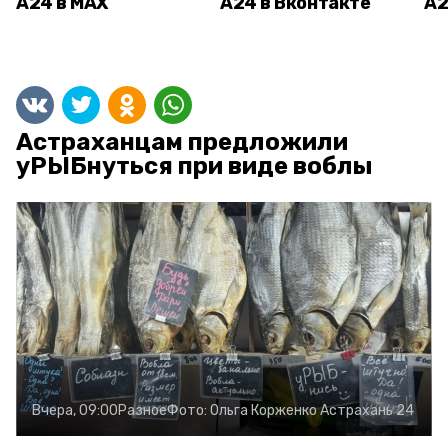
А24 в MAX
А24 в Вконтакте
А2
Астраханцам предложили
уРЫБнуться при виде воблы
Вчера, 09:00
Разное
Фото:
Ольга Корженко
Астрахань 24