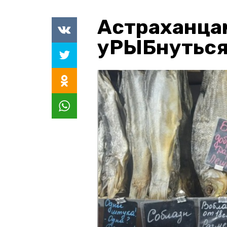
Астраханца
уРЫБнуться