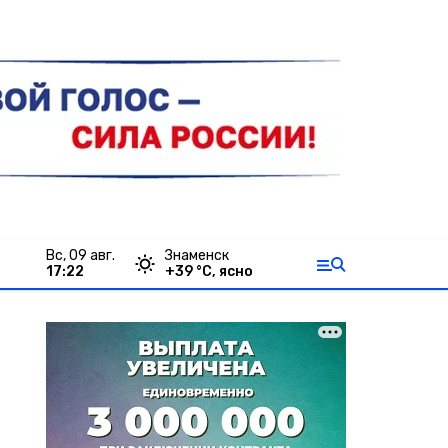
вс, 09 авг.
Знаменск
17:22
+
39
°С,
ясно