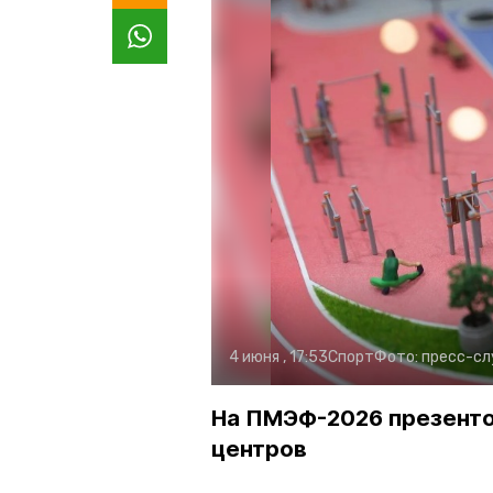
4 июня , 17:53
Спорт
Фото:
пресс-сл
На ПМЭФ-2026 презенто
центров