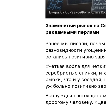
Вчера, 09:00
Разное
Фото:
Ольга Ко
Знаменитый рынок на С
рекламными перлами
Ранее мы писали, почём
разновидности угощений
остались позитивно зар
«Чёткая вобла для чётки
серебристые спинки, и 
рыбки, что и у соседей, 
уж больно позитивно за
Воблу «для настоящего м
дорогому человеку. «Цв