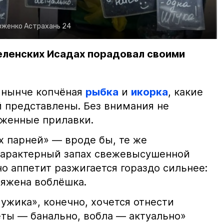
рженко
Астрахань 24
еленских Исадах порадовал своими
 нынче копчёная
рыбка
и
икорка
, какие
 представлены. Без внимания не
яженные прилавки.
х парней» — вроде бы, те же
характерный запах свежевысушенной
но аппетит разжигается гораздо сильнее:
ряжена воблёшка.
ужика», конечно, хочется отнести
еты — банально, вобла — актуально»