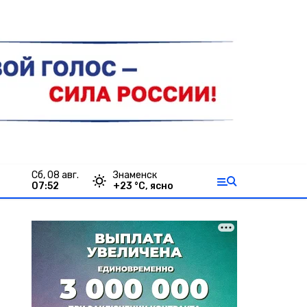
сб, 08 авг.
Знаменск
07:52
+
23
°С,
ясно