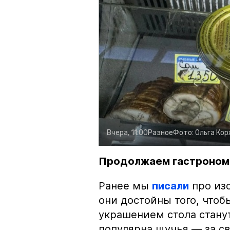
Вчера, 11:00
Разное
Фото:
Ольга Ко
Продолжаем гастроном
Ранее мы
писали
про изо
они достойны того, чтоб
украшением стола стану
популярна щучья — за с