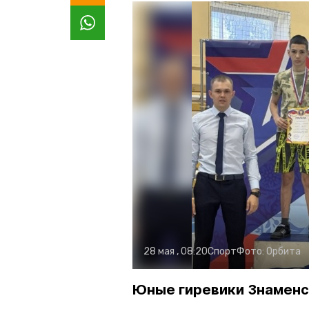
28 мая , 08:20
Спорт
Фото:
Орбита
Юные гиревики Знаменс