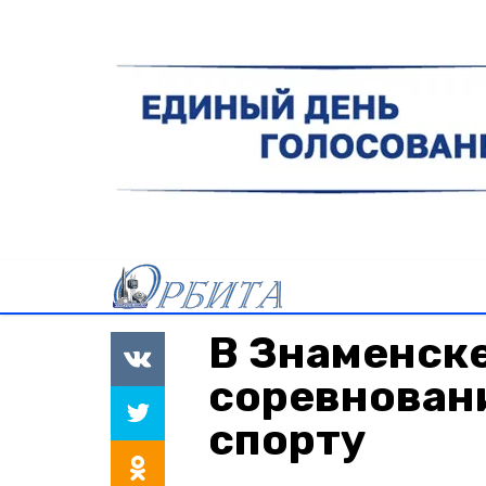
В Знаменск
соревновани
спорту