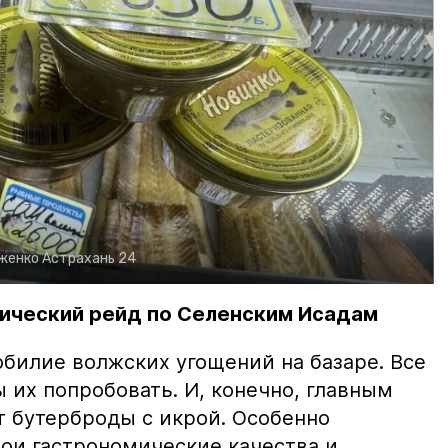
рженко
Астрахань 24
ический рейд по Селенским Исадам
билие волжских угощений на базаре. Все
ы их попробовать. И, конечно, главным
т бутерброды с икрой. Особенно
вои гастрономические качества и