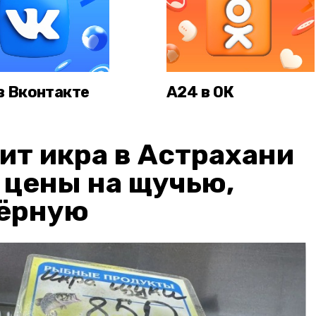
в Вконтакте
А24 в ОК
ит икра в Астрахани
: цены на щучью,
чёрную