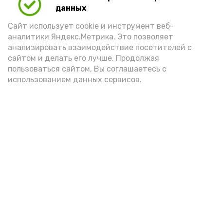
по новым уголовным делам.
данных
Правоохранители напоминают: дача
Сайт использует cookie и инструмент веб-
заведомо ложных показаний не только
аналитики Яндекс.Метрика. Это позволяет
мешает отправлению правосудия,
анализировать взаимодействие посетителей с
но и влечёт серьёзную уголовную
сайтом и делать его лучше. Продолжая
ответственность.
пользоваться сайтом, Вы соглашаетесь с
использованием данных сервисов.
Подпишись!
А24 в MAX
А24 в Вконтакте
А2