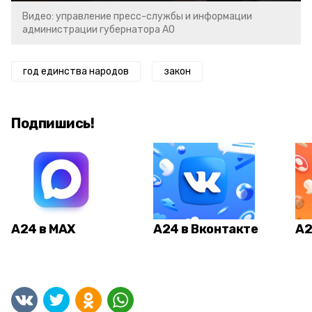
Видео: управление пресс-службы и информации
администрации губернатора АО
год единства народов
закон
Подпишись!
А24 в MAX
А24 в Вконтакте
А2