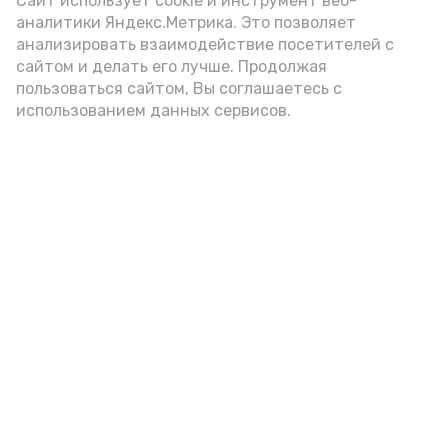
Video
Сайт использует cookie и инструмент веб-
аналитики Яндекс.Метрика. Это позволяет
анализировать взаимодействие посетителей с
сайтом и делать его лучше. Продолжая
Видео: управление пресс-службы и информации
пользоваться сайтом, Вы соглашаетесь с
администрации губернатора АО
использованием данных сервисов.
год единства народов
закон
Подпишись!
А24 в MAX
А24 в Вконтакте
А2