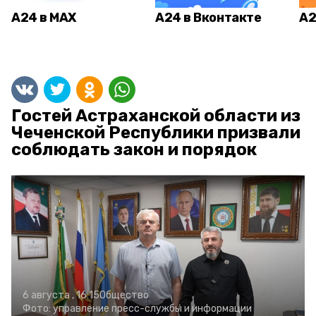
А24 в MAX
А24 в Вконтакте
А2
Гостей Астраханской области из
Чеченской Республики призвали
соблюдать закон и порядок
6 августа , 16:15
Общество
Фото:
управление пресс-службы и информации