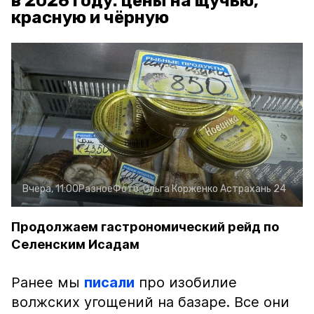
в 2026 году: цены на щучью,
красную и чёрную
Вчера, 11:00
Разное
Фото:
Ольга Корженко
Астрахань 24
Продолжаем гастрономический рейд по
Селенским Исадам
Ранее мы
писали
про изобилие
волжских угощений на базаре. Все они