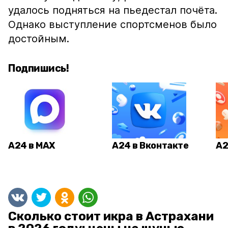
удалось подняться на пьедестал почёта.
Однако выступление спортсменов было
достойным.
Подпишись!
А24 в MAX
А24 в Вконтакте
А2
Сколько стоит икра в Астрахани