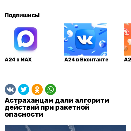
Подпишись!
А24 в MAX
А24 в Вконтакте
А2
Астраханцам дали алгоритм
действий при ракетной
опасности