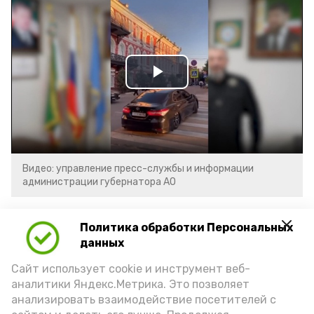
Play
Video
Видео: управление пресс-службы и информации
администрации губернатора АО
год единства народов
закон
Политика обработки Персональных
данных
Сайт использует cookie и инструмент веб-
Подпишись!
аналитики Яндекс.Метрика. Это позволяет
анализировать взаимодействие посетителей с