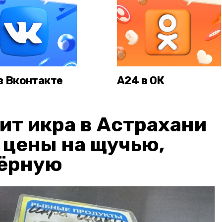
в Вконтакте
А24 в ОК
ит икра в Астрахани
: цены на щучью,
чёрную