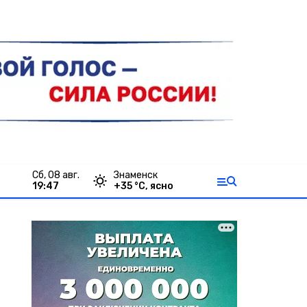
сб, 08 авг.
Знаменск
19:47
+
35
°С,
ясно