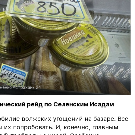
рженко
Астрахань 24
ический рейд по Селенским Исадам
билие волжских угощений на базаре. Все
ы их попробовать. И, конечно, главным