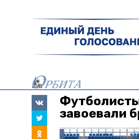
Футболисты
завоевали б