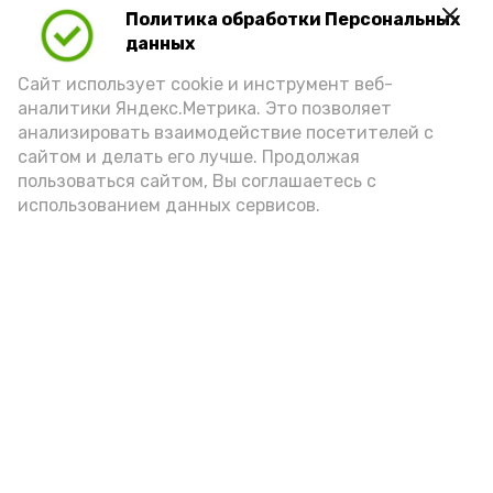
Политика обработки Персональных
Для взрослого человека безопасной
данных
порцией икры считается 30-50 граммов
(2-3 ложки). При этом следует обратить
Сайт использует cookie и инструмент веб-
аналитики Яндекс.Метрика. Это позволяет
внимание на хлеб, с которым она
анализировать взаимодействие посетителей с
подаётся: лучше выбирать
сайтом и делать его лучше. Продолжая
цельнозерновой, с мукой грубого
пользоваться сайтом, Вы соглашаетесь с
использованием данных сервисов.
помола. Есть икру следует в первой
половине дня. Кстати, полезнее для
здоровья сопроводить такой бутерброд
сочными овощами, свежей зеленью и
отварным яйцом.