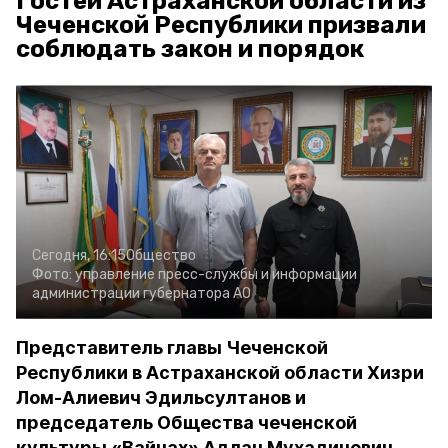
Гостей Астраханской области из
Чеченской Республики призвали
соблюдать закон и порядок
Сегодня, 16:15
Общество
Фото:
управление пресс-службы и информации
администрации губернатора АО
Представитель главы Чеченской
Республики в Астраханской области Хизри
Лом-Алиевич Эдильсултанов и
председатель Общества чеченской
культуры «Вайнах» Адлан Мухадинович