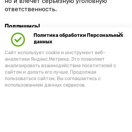
но и влечёт серьёзную уголовную
ответственность.
Подпишись!
Политика обработки Персональных
данных
Сайт использует cookie и инструмент веб-
аналитики Яндекс.Метрика. Это позволяет
анализировать взаимодействие посетителей с
А24 в MAX
А24 в Вконтакте
А2
сайтом и делать его лучше. Продолжая
пользоваться сайтом, Вы соглашаетесь с
использованием данных сервисов.
Волонтеры Знаменска лидируют
на областном этапе
всероссийской премии