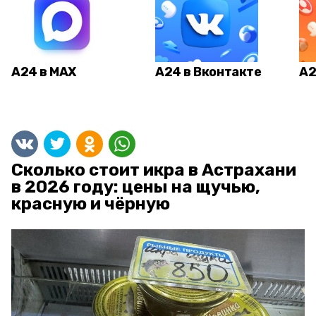
А24 в MAX
А24 в Вконтакте
А2
Сколько стоит икра в Астрахани
в 2026 году: цены на щучью,
красную и чёрную