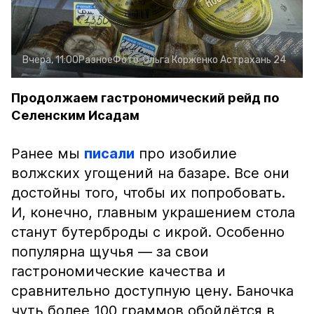
Вчера, 11:00
Разное
Фото:
Ольга Корженко
Астрахань 24
Продолжаем гастрономический рейд по
Селенским Исадам
Ранее мы
писали
про изобилие
волжских угощений на базаре. Все они
достойны того, чтобы их попробовать.
И, конечно, главным украшением стола
станут бутерброды с икрой. Особенно
популярна щучья — за свои
гастрономические качества и
сравнительно доступную цену. Баночка
чуть более 100 граммов обойдётся в