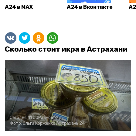
А24 в MAX
А24 в Вконтакте
А2
Сколько стоит икра в Астрахани
Сегодня, 11:00
Разное
Фото:
Ольга Корженко
Астрахань 24