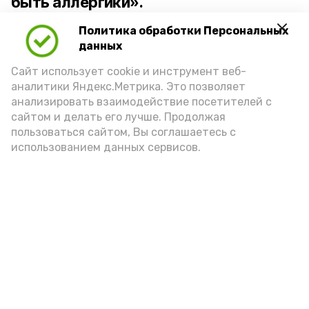
быть аллергики».
Политика обработки Персональных
Для взрослого человека безопасной
данных
порцией икры считается 30-50 граммов
(2-3 ложки). При этом следует обратить
Сайт использует cookie и инструмент веб-
аналитики Яндекс.Метрика. Это позволяет
внимание на хлеб, с которым она
анализировать взаимодействие посетителей с
подаётся: лучше выбирать
сайтом и делать его лучше. Продолжая
цельнозерновой, с мукой грубого
пользоваться сайтом, Вы соглашаетесь с
использованием данных сервисов.
помола. Есть икру следует в первой
половине дня. Кстати, полезнее для
здоровья сопроводить такой бутерброд
сочными овощами, свежей зеленью и
отварным яйцом.