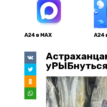
А24 в MAX
А24 
Астраханца
уРЫБнуться