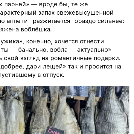
х парней» — вроде бы, те же
характерный запах свежевысушенной
но аппетит разжигается гораздо сильнее:
ряжена воблёшка.
ужика», конечно, хочется отнести
еты — банально, вобла — актуально»
ь свой взгляд на романтичные подарки.
добрее, дари лещей» так и просится на
тпустившему в отпуск.