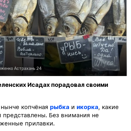
рженко
Астрахань 24
еленских Исадах порадовал своими
 нынче копчёная
рыбка
и
икорка
, какие
 представлены. Без внимания не
яженные прилавки.