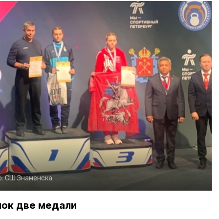
о:
СШ Знаменска
нок две медали