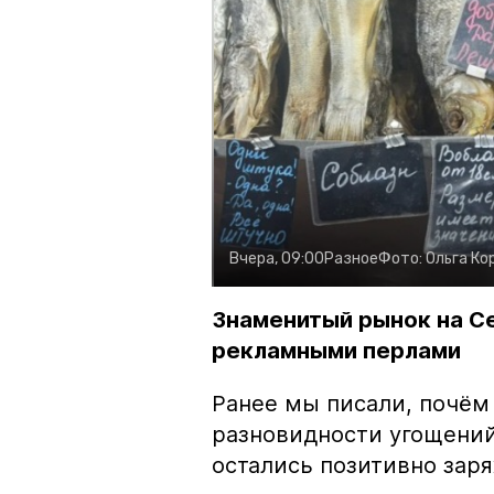
Вчера, 09:00
Разное
Фото:
Ольга Ко
Знаменитый рынок на С
рекламными перлами
Ранее мы писали, почём
разновидности угощений
остались позитивно зар