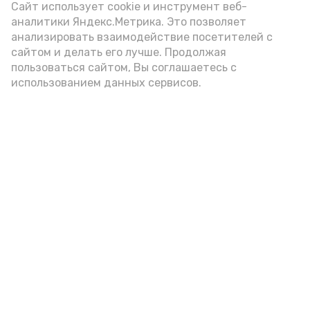
Video
Сайт использует cookie и инструмент веб-
аналитики Яндекс.Метрика. Это позволяет
анализировать взаимодействие посетителей с
сайтом и делать его лучше. Продолжая
Видео: управление пресс-службы и информации
пользоваться сайтом, Вы соглашаетесь с
администрации губернатора АО
использованием данных сервисов.
год единства народов
закон
Подпишись!
А24 в MAX
А24 в Вконтакте
А2