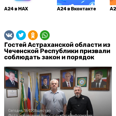
А24 в MAX
А24 в Вконтакте
А2
Гостей Астраханской области из
Чеченской Республики призвали
соблюдать закон и порядок
Сегодня, 16:15
Общество
Фото:
управление пресс-службы и информации