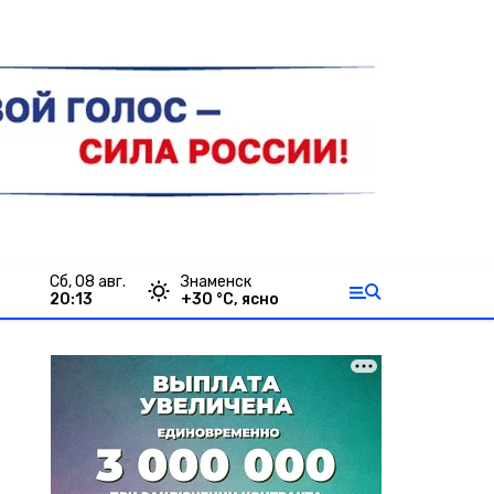
сб, 08 авг.
Знаменск
20:13
+
30
°С,
ясно