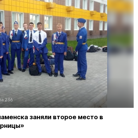
ла 236
аменска заняли второе место в
арницы»