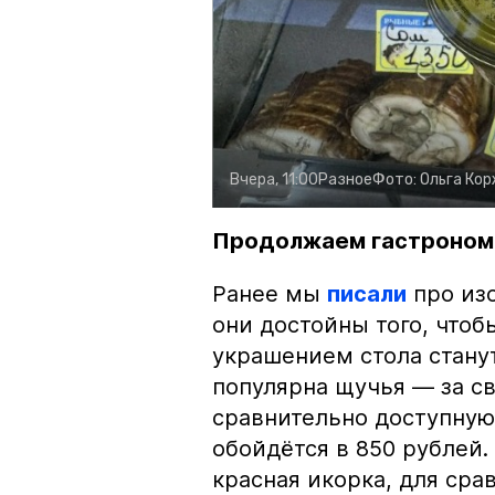
Вчера, 11:00
Разное
Фото:
Ольга Ко
Продолжаем гастроном
Ранее мы
писали
про изо
они достойны того, чтоб
украшением стола стану
популярна щучья — за с
сравнительно доступную 
обойдётся в 850 рублей.
красная икорка, для срав