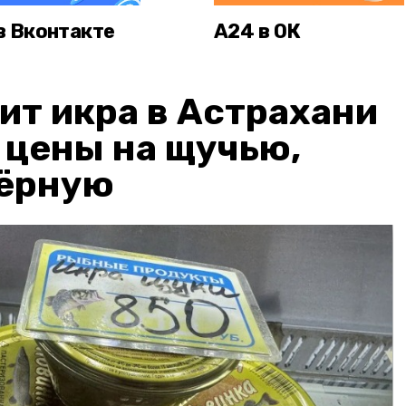
в Вконтакте
А24 в ОК
ит икра в Астрахани
: цены на щучью,
чёрную