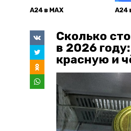
А24 в MAX
А24 
Сколько сто
в 2026 году
красную и 