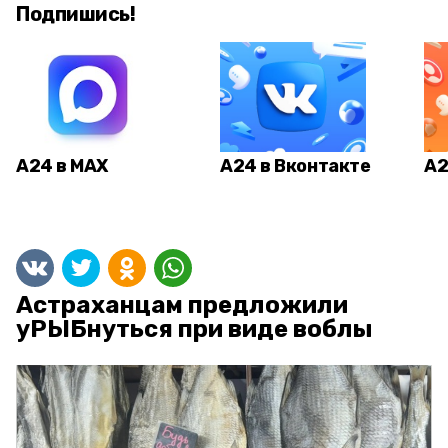
Подпишись!
А24 в MAX
А24 в Вконтакте
А2
Астраханцам предложили
уРЫБнуться при виде воблы