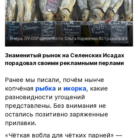
Вчера, 09:00
Разное
Фото:
Ольга Корженко
Астрахань 24
Знаменитый рынок на Селенских Исадах
порадовал своими рекламными перлами
Ранее мы писали, почём нынче
копчёная
рыбка
и
икорка
, какие
разновидности угощений
представлены. Без внимания не
остались позитивно заряженные
прилавки.
«Чёткая вобла для чётких парней» —