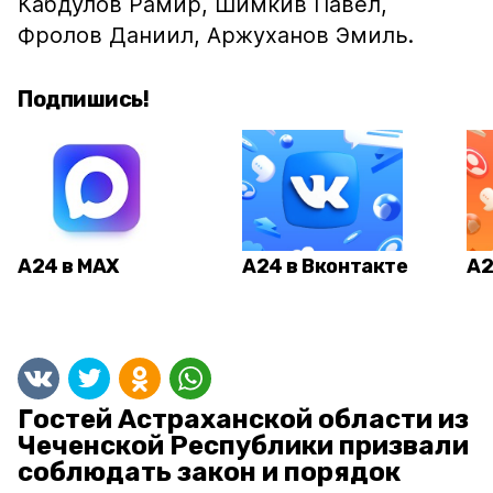
Кабдулов Рамир, Шимкив Павел,
Фролов Даниил, Аржуханов Эмиль.
Подпишись!
А24 в MAX
А24 в Вконтакте
А2
Гостей Астраханской области из
Чеченской Республики призвали
соблюдать закон и порядок