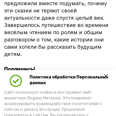
предложили вместе подумать, почему
эти сказки не теряют своей
актуальности даже спустя целый век.
Завершилось путешествие во времени
весёлым чтением по ролям и общим
разговором о том, какие истории они
сами хотели бы рассказать будущим
детям.
Подпишись!
Политика обработки Персональных
данных
Сайт использует cookie и инструмент веб-
аналитики Яндекс.Метрика. Это позволяет
анализировать взаимодействие посетителей с
А24 в MAX
А24 в Вконтакте
А2
сайтом и делать его лучше. Продолжая
пользоваться сайтом, Вы соглашаетесь с