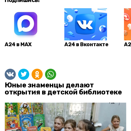
Подпишись!
А24 в MAX
А24 в Вконтакте
А2
Юные знаменцы делают
открытия в детской библиотеке