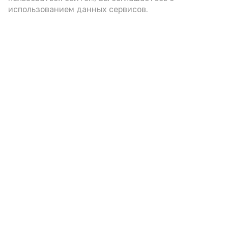
использованием данных сервисов.
Астраханская школьница
победила во Всероссийском
конкурсе «Большая перемена»
Сегодня, 12:43
Образование
Фото:
astrobl.ru