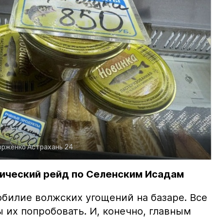
орженко
Астрахань 24
ический рейд по Селенским Исадам
билие волжских угощений на базаре. Все
ы их попробовать. И, конечно, главным