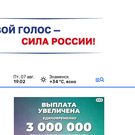
пт, 07 авг.
Знаменск
19:02
+
34
°С,
ясно