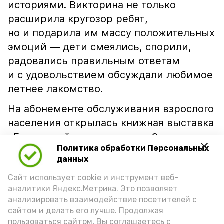
историями. Викторина не только
расширила кругозор ребят,
но и подарила им массу положительных
эмоций — дети смеялись, спорили,
радовались правильным ответам
и с удовольствием обсуждали любимое
летнее лакомство.
На абонементе обслуживания взрослого
населения открылась книжная выставка
«Бесценный дар природы». Экспозиция
Политика обработки Персональных
— настоящий гимн бахчевым и
данных
помидорным культурам. Здесь собраны
Сайт использует cookie и инструмент веб-
издания, рассказывающие о традициях
аналитики Яндекс.Метрика. Это позволяет
выращивания арбузов и помидоров, об
анализировать взаимодействие посетителей с
агротехнике, истории бахчеводства в
сайтом и делать его лучше. Продолжая
крае, а также о пользе этих культур.
пользоваться сайтом, Вы соглашаетесь с