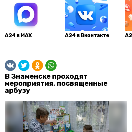
А24 в MAX
А24 в Вконтакте
А2
В Знаменске проходят
мероприятия, посвященные
арбузу