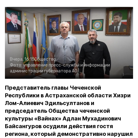
Вчера, 16:15
Общество
Фото:
управление пресс-службы и информации
администрации губернатора АО
Представитель главы Чеченской
Республики в Астраханской области Хизри
Лом-Алиевич Эдильсултанов и
председатель Общества чеченской
культуры «Вайнах» Адлан Мухадинович
Байсангуров осудили действия гостя
региона, который демонстративно нарушил