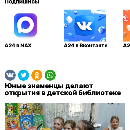
Подпишись!
А24 в MAX
А24 в Вконтакте
А2
Юные знаменцы делают
открытия в детской библиотеке