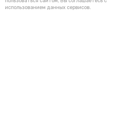
пользоваться сайтом, Вы соглашаетесь с
использованием данных сервисов.
Астраханская школьница
победила во Всероссийском
конкурсе «Большая перемена»
Сегодня, 12:43
Образование
Фото:
astrobl.ru