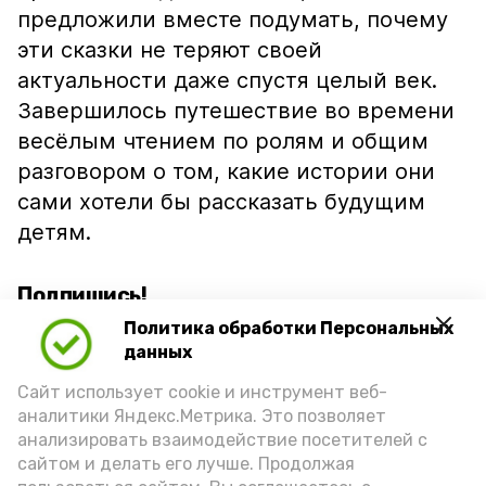
предложили вместе подумать, почему
эти сказки не теряют своей
актуальности даже спустя целый век.
Завершилось путешествие во времени
весёлым чтением по ролям и общим
разговором о том, какие истории они
сами хотели бы рассказать будущим
детям.
Подпишись!
Политика обработки Персональных
данных
Сайт использует cookie и инструмент веб-
аналитики Яндекс.Метрика. Это позволяет
анализировать взаимодействие посетителей с
А24 в MAX
А24 в Вконтакте
А2
сайтом и делать его лучше. Продолжая