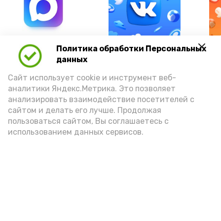
А24 в MAX
А24 в Вконтакте
А2
Политика обработки Персональных
данных
Сайт использует cookie и инструмент веб-
аналитики Яндекс.Метрика. Это позволяет
анализировать взаимодействие посетителей с
В Знаменске проходят
сайтом и делать его лучше. Продолжая
мероприятия, посвященные
пользоваться сайтом, Вы соглашаетесь с
использованием данных сервисов.
арбузу