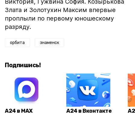
Виктория, Гужвина София. Козырькова
Злата и Золотухин Максим впервые
проплыли по первому юношескому
разряду.
орбита
знаменск
Подпишись!
А24 в MAX
А24 в Вконтакте
А2