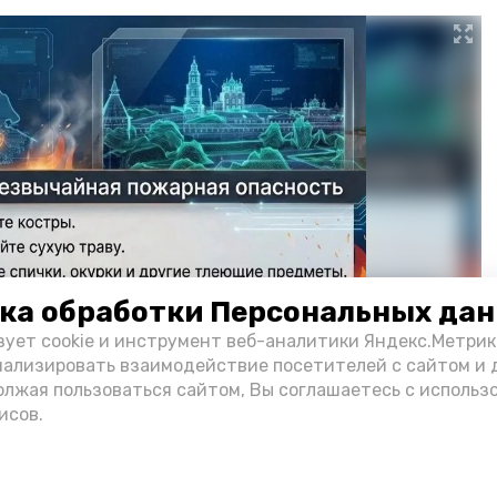
ка обработки Персональных да
зует cookie и инструмент веб-аналитики Яндекс.Метрик
нализировать взаимодействие посетителей с сайтом и 
олжая пользоваться сайтом, Вы соглашаетесь с использ
исов.
Фото: max.ru/mchs_astrakhan