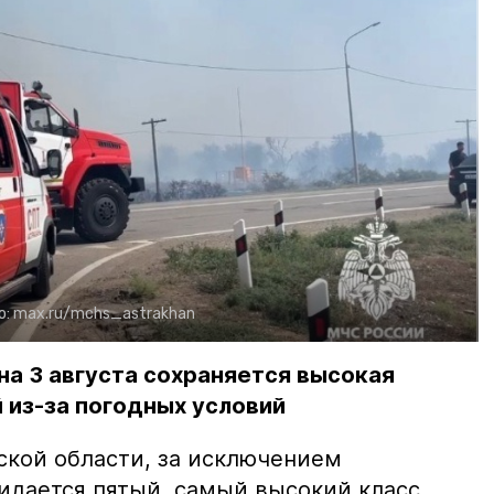
о:
max.ru/mchs_astrakhan
на 3 августа сохраняется высокая
 из-за погодных условий
ской области, за исключением
жидается пятый, самый высокий класс