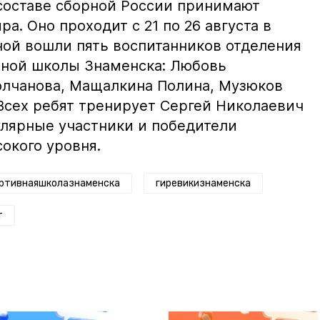
составе сборной России принимают
а. Оно проходит с 21 по 26 августа в
ной вошли пять воспитанников отделения
вной школы Знаменска: Любовь
олчанова, Мащалкина Полина, Музюков
 Всех ребят тренирует Сергей Николаевич
лярные участники и победители
сокого уровня.
ртивнаяшколазнаменска
гиревикизнаменска
т