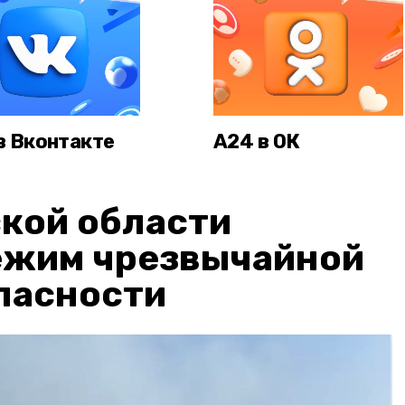
в Вконтакте
А24 в ОК
кой области
ежим чрезвычайной
пасности