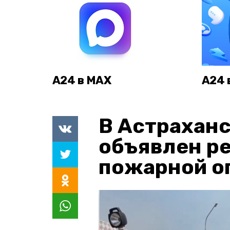
А24 в MAX
А24 
В Астраханс
объявлен р
пожарной о