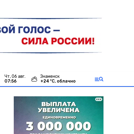
чт, 06 авг.
Знаменск
07:56
+
24
°С,
облачно