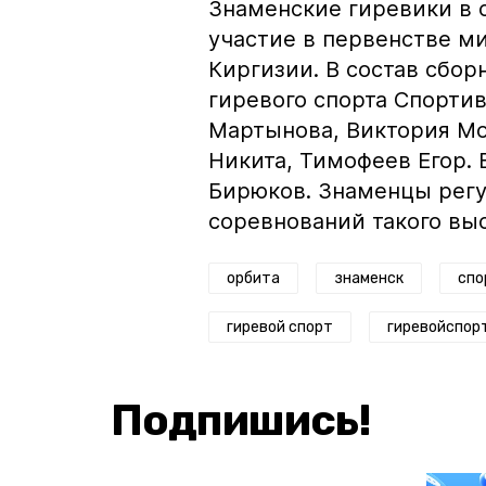
Знаменские гиревики в 
участие в первенстве мир
Киргизии. В состав сбор
гиревого спорта Спорти
Мартынова, Виктория М
Никита, Тимофеев Егор.
Бирюков. Знаменцы регу
соревнований такого вы
орбита
знаменск
спо
гиревой спорт
гиревойспор
Подпишись!