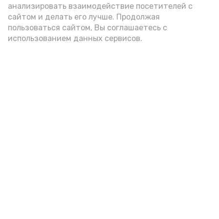
анализировать взаимодействие посетителей с
подаётся: лучше выбирать
сайтом и делать его лучше. Продолжая
цельнозерновой, с мукой грубого
пользоваться сайтом, Вы соглашаетесь с
использованием данных сервисов.
помола. Есть икру следует в первой
половине дня. Кстати, полезнее для
здоровья сопроводить такой бутерброд
сочными овощами, свежей зеленью и
отварным яйцом.