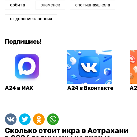
орбита
знаменск
спотивнаяшкола
отделениеплавания
Подпишись!
А24 в MAX
А24 в Вконтакте
А2
Сколько стоит икра в Астрахани