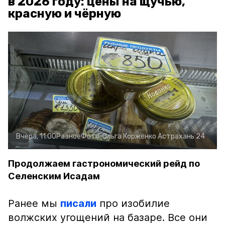
в 2026 году: цены на щучью,
красную и чёрную
Вчера, 11:00
Разное
Фото:
Ольга Корженко
Астрахань 24
Продолжаем гастрономический рейд по
Селенским Исадам
Ранее мы
писали
про изобилие
волжских угощений на базаре. Все они