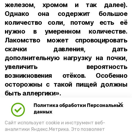
железом, хромом и так далее).
Однако она содержит большое
количество соли, потому есть её
нужно в умеренном количестве.
Лакомство может спровоцировать
скачки давления, дать
дополнительную нагрузку на почки,
увеличить вероятность
возникновения отёков. Особенно
осторожны с такой пищей должны
быть аллергики».
Политика обработки Персональных
Для взрослого человека безопасной
данных
порцией икры считается 30-50 граммов
(2-3 ложки). При этом следует обратить
Сайт использует cookie и инструмент веб-
аналитики Яндекс.Метрика. Это позволяет
внимание на хлеб, с которым она