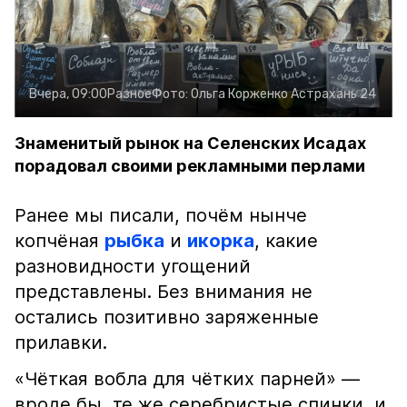
Вчера, 09:00
Разное
Фото:
Ольга Корженко
Астрахань 24
Знаменитый рынок на Селенских Исадах
порадовал своими рекламными перлами
Ранее мы писали, почём нынче
копчёная
рыбка
и
икорка
, какие
разновидности угощений
представлены. Без внимания не
остались позитивно заряженные
прилавки.
«Чёткая вобла для чётких парней» —
вроде бы, те же серебристые спинки, и