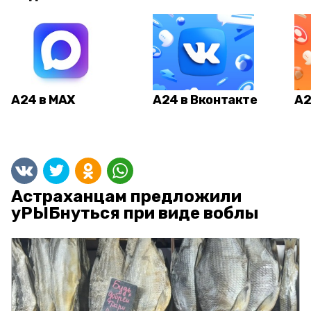
А24 в MAX
А24 в Вконтакте
А2
Астраханцам предложили
уРЫБнуться при виде воблы