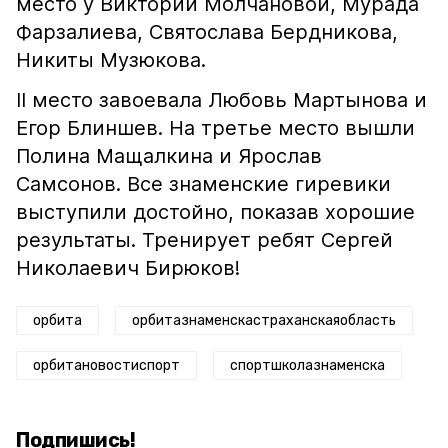
место у Виктории Молчановой, Мурада
Фарзалиева, Святослава Бердникова,
Никиты Музюкова.
II место завоевала Любовь Мартынова и
Егор Блиншев. На третье место вышли
Полина Мащалкина и Ярослав
Самсонов. Все знаменские гиревики
выступили достойно, показав хорошие
результаты. Тренирует ребят Сергей
Николаевич Бирюков!
орбита
орбитазнаменскастраханскаяобласть
орбитановостиспорт
спортшколазнаменска
Подпишись!