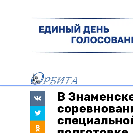
В Знаменск
соревновани
специально
подготовке