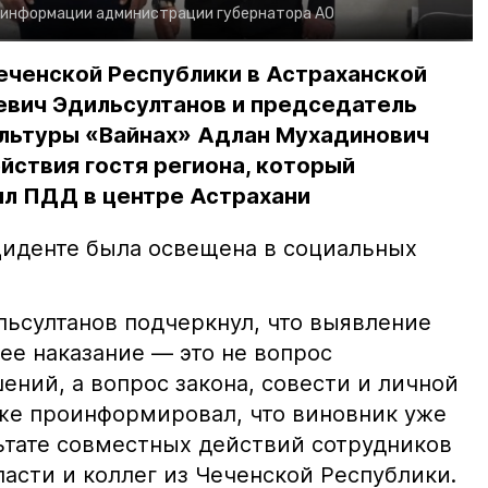
 информации администрации губернатора АО
еченской Республики в Астраханской
евич Эдильсултанов и председатель
льтуры «Вайнах» Адлан Мухадинович
йствия гостя региона, который
л ПДД в центре Астрахани
иденте была освещена в социальных
ьсултанов подчеркнул, что выявление
е наказание — это не вопрос
ний, а вопрос закона, совести и личной
кже проинформировал, что виновник уже
льтате совместных действий сотрудников
асти и коллег из Чеченской Республики.