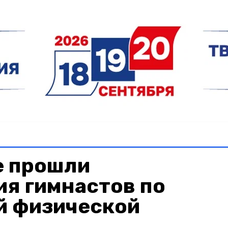
е прошли
я гимнастов по
й физической