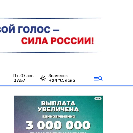
пт, 07 авг.
Знаменск
07:57
+
24
°С,
ясно