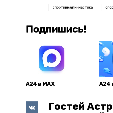
спортивнаягимнастика
спо
Подпишись!
А24 в MAX
А24 
Гостей Астр