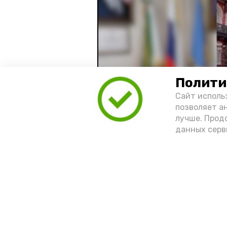
Полити
Сайт исполь
позволяет а
лучше. Прод
данных серв
Видео: управление пресс-службы 
год единства народов
зако