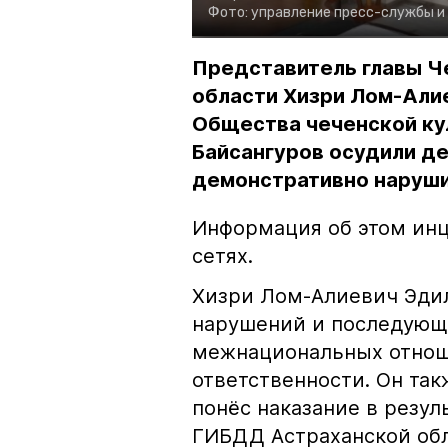
Фото:
управление пресс-службы и
Представитель главы Ч
области Хизри Лом-Али
Общества чеченской ку
Байсангуров осудили де
демонстративно наруши
Информация об этом инц
сетях.
Хизри Лом-Алиевич Эдил
нарушений и последующе
межнациональных отноше
ответственности. Он та
понёс наказание в резу
ГИБДД Астраханской обл