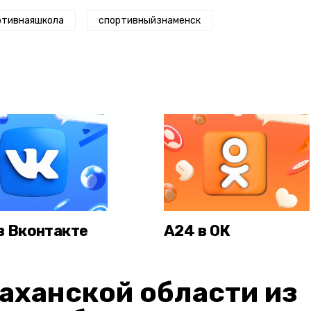
ртивнаяшкола
спортивныйзнаменск
в Вконтакте
А24 в ОК
аханской области из