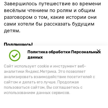
Завершилось путешествие во времени
весёлым чтением по ролям и общим
разговором о том, какие истории они
сами хотели бы рассказать будущим
детям.
Подпишись!
Политика обработки Персональных
данных
Сайт использует cookie и инструмент веб-
аналитики Яндекс.Метрика. Это позволяет
анализировать взаимодействие посетителей с
А24 в MAX
А24 в Вконтакте
А2
сайтом и делать его лучше. Продолжая
пользоваться сайтом, Вы соглашаетесь с
использованием данных сервисов.