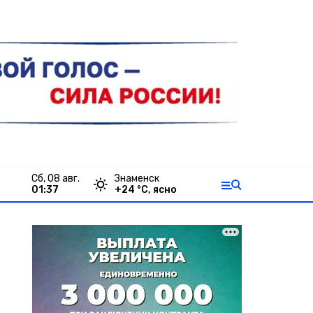
сб, 08 авг.
Знаменск
01:37
+
24
°С,
ясно