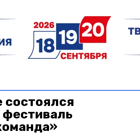
е состоялся
 фестиваль
команда»