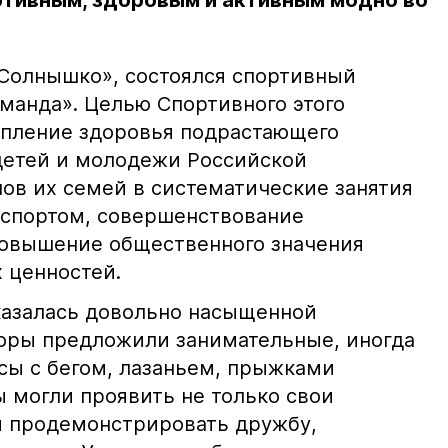
ртивным, здоровым и активным модно во
Солнышко», состоялся спортивный
манда». Целью Спортивного этого
епление здоровья подрастающего
детей и молодежи Российской
нов их семей в систематические занятия
 спортом, совершенствование
 повышение общественного значения
 ценностей.
казалась довольно насыщенной
торы предложили занимательные, иногда
сы с бегом, лазаньем, прыжками
ы могли проявить не только свои
и продемонстрировать дружбу,