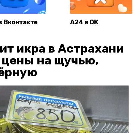
в Вконтакте
А24 в ОК
ит икра в Астрахани
: цены на щучью,
чёрную