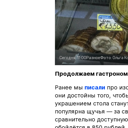
Сегодня, 11:00
Разное
Фото:
Ольга К
Продолжаем гастроном
Ранее мы
писали
про изо
они достойны того, чтоб
украшением стола стану
популярна щучья — за с
сравнительно доступную 
обойдётся в 850 рублей.