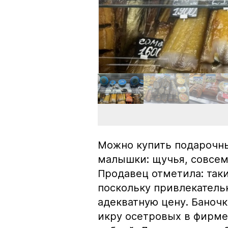
Можно купить подарочны
малышки: щучья, совсем
Продавец отметила: так
поскольку привлекатель
адекватную цену. Баноч
икру осетровых в фирме