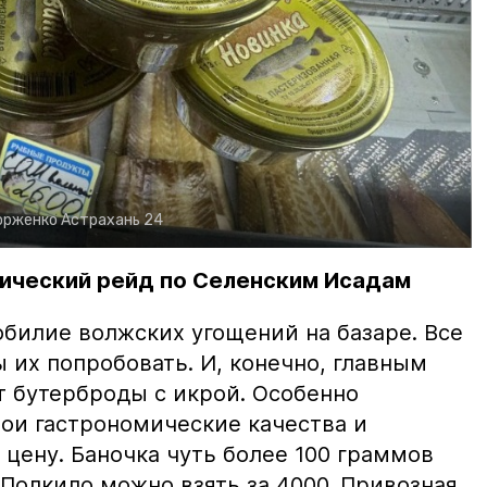
орженко
Астрахань 24
ический рейд по Селенским Исадам
билие волжских угощений на базаре. Все
ы их попробовать. И, конечно, главным
т бутерброды с икрой. Особенно
вои гастрономические качества и
цену. Баночка чуть более 100 граммов
 Полкило можно взять за 4000. Привозная