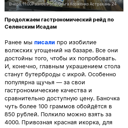
Вчера, 11:00
Разное
Фото:
Ольга Корженко
Астрахань 24
Продолжаем гастрономический рейд по
Селенским Исадам
Ранее мы
писали
про изобилие
волжских угощений на базаре. Все они
достойны того, чтобы их попробовать.
И, конечно, главным украшением стола
станут бутерброды с икрой. Особенно
популярна щучья — за свои
гастрономические качества и
сравнительно доступную цену. Баночка
чуть более 100 граммов обойдётся в
850 рублей. Полкило можно взять за
4000. Привозная красная икорка, для