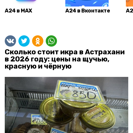
А24 в MAX
А24 в Вконтакте
А2
Сколько стоит икра в Астрахани
в 2026 году: цены на щучью,
красную и чёрную