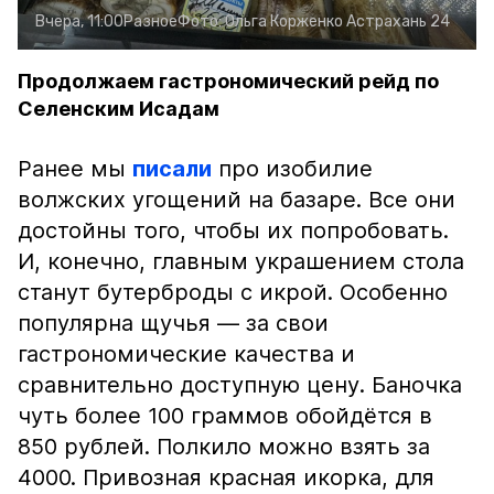
Вчера, 11:00
Разное
Фото:
Ольга Корженко
Астрахань 24
Продолжаем гастрономический рейд по
Селенским Исадам
Ранее мы
писали
про изобилие
волжских угощений на базаре. Все они
достойны того, чтобы их попробовать.
И, конечно, главным украшением стола
станут бутерброды с икрой. Особенно
популярна щучья — за свои
гастрономические качества и
сравнительно доступную цену. Баночка
чуть более 100 граммов обойдётся в
850 рублей. Полкило можно взять за
4000. Привозная красная икорка, для