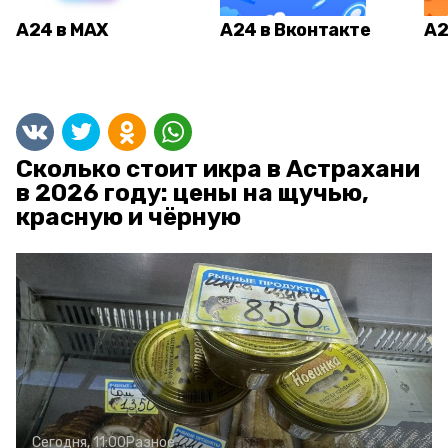
А24 в MAX
А24 в Вконтакте
А2
Сколько стоит икра в Астрахани
в 2026 году: цены на щучью,
красную и чёрную
Сегодня, 11:00
Разное