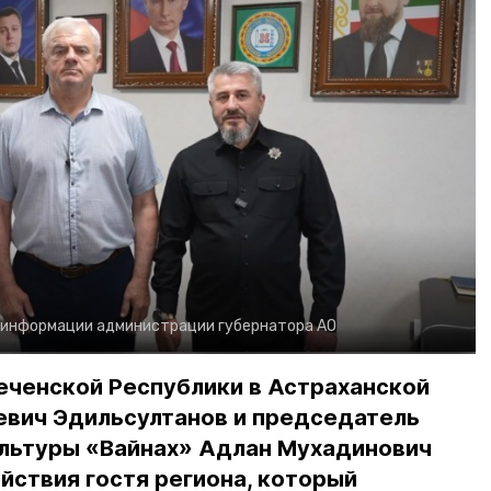
 информации администрации губернатора АО
еченской Республики в Астраханской
евич Эдильсултанов и председатель
льтуры «Вайнах» Адлан Мухадинович
йствия гостя региона, который