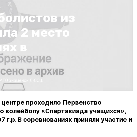
болистов из
ла 2 место
ях в
АТО Знаменск ДЮСШ
м центре проходило Первенство
по волейболу «Спартакиада учащихся»,
 г.р. В соревнованиях приняли участие и