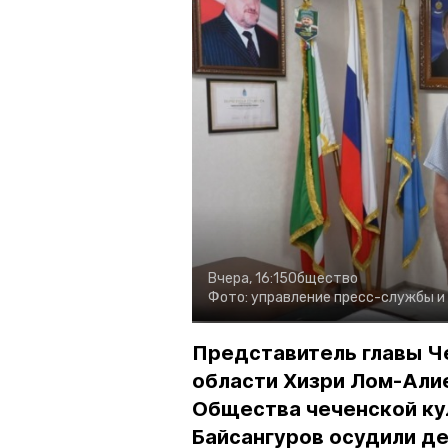
Вчера, 16:15
Общество
Фото:
управление пресс-службы и
Представитель главы Ч
области Хизри Лом-Али
Общества чеченской ку
Байсангуров осудили де