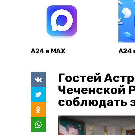
А24 в MAX
А24 
Гостей Астр
Чеченской 
соблюдать з