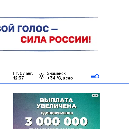
пт, 07 авг.
Знаменск
12:37
+
34
°С,
ясно