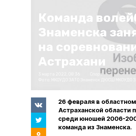
Команда волей
Знаменска заня
на соревновани
Астрахани
3 марта 2022, 08:36
Спорт
Фото:
МКОУДО ЗАТО Знаменск ДЮСШ
МКОУДО З
26 февраля в областно
Астраханской области 
среди юношей 2006-2007
команда из Знаменска.