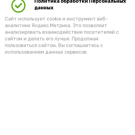
Политика обработки Персональных
Для взрослого человека безопасной
данных
порцией икры считается 30-50 граммов
(2-3 ложки). При этом следует обратить
Сайт использует cookie и инструмент веб-
аналитики Яндекс.Метрика. Это позволяет
внимание на хлеб, с которым она
анализировать взаимодействие посетителей с
подаётся: лучше выбирать
сайтом и делать его лучше. Продолжая
цельнозерновой, с мукой грубого
пользоваться сайтом, Вы соглашаетесь с
использованием данных сервисов.
помола. Есть икру следует в первой
половине дня. Кстати, полезнее для
здоровья сопроводить такой бутерброд
сочными овощами, свежей зеленью и
отварным яйцом.