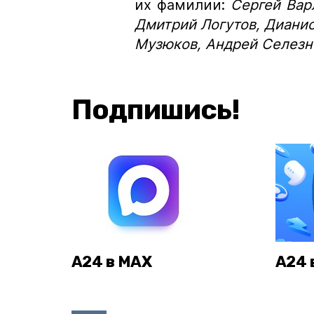
их фамилии:
Сергей Вар
Дмитрий Логутов, Дианис
Музюков, Андрей Селезн
Подпишись!
А24 в MAX
А24 