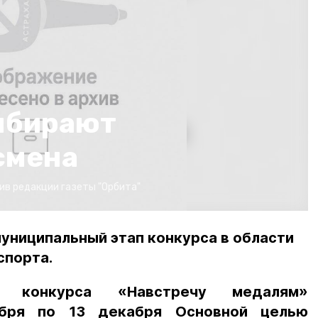
ыбирают
смена
ив редакции газеты "Орбита"
муниципальный этап конкурса в области
спорта.
п конкурса «Навстречу медалям»
ября по 13 декабря Основной целью