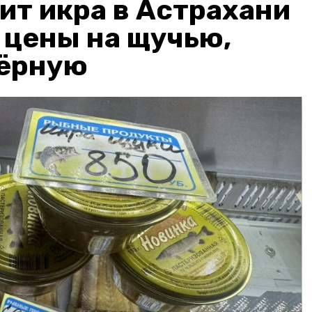
ит икра в Астрахани
: цены на щучью,
чёрную