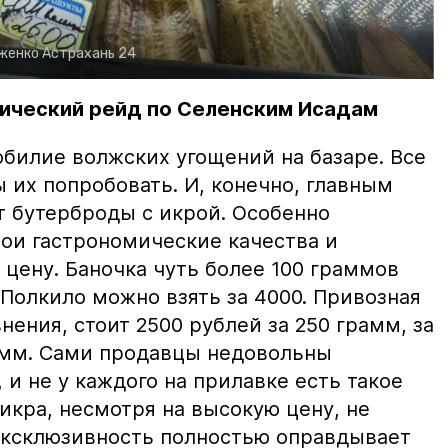
рженко
Астрахань 24
ический рейд по Селенским Исадам
билие волжских угощений на базаре. Все
ы их попробовать. И, конечно, главным
т бутерброды с икрой. Особенно
вои гастрономические качества и
цену. Баночка чуть более 100 граммов
 Полкило можно взять за 4000. Привозная
нения, стоит 2500 рублей за 250 грамм, за
амм. Сами продавцы недовольны
и не у каждого на прилавке есть такое
 икра, несмотря на высокую цену, не
 эксклюзивность полностью оправдывает