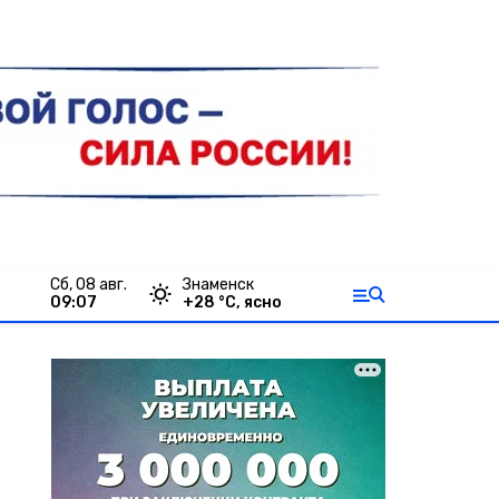
сб, 08 авг.
Знаменск
09:07
+
28
°С,
ясно