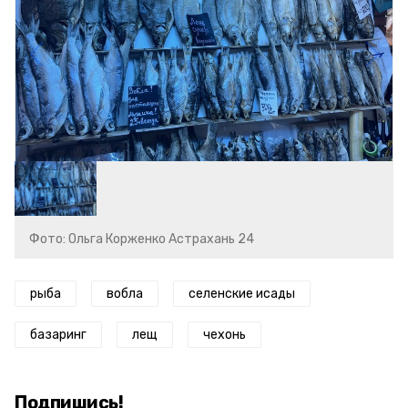
Фото: Ольга Корженко Астрахань 24
рыба
вобла
селенские исады
базаринг
лещ
чехонь
Подпишись!