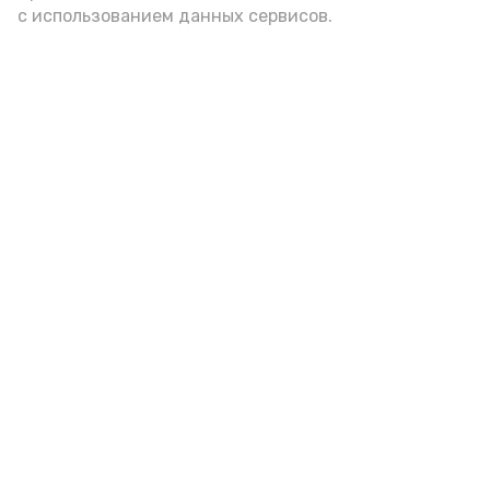
с использованием данных сервисов.
Гостей Астраханской области из
Чеченской Республики призвали
соблюдать закон и порядок
6 августа , 16:15
Общество
Фото:
управление пресс-службы и информации
администрации губернатора АО