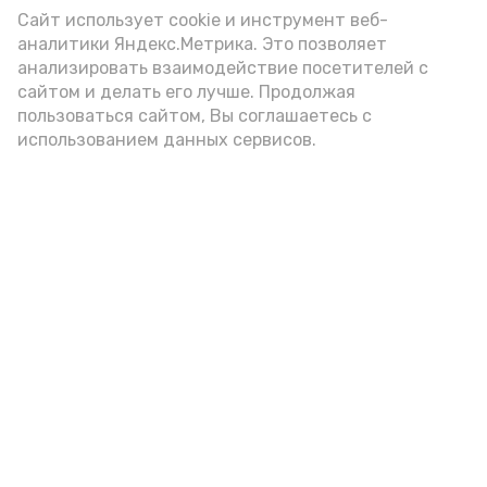
(2-3 ложки). При этом следует обратить
Сайт использует cookie и инструмент веб-
аналитики Яндекс.Метрика. Это позволяет
внимание на хлеб, с которым она
анализировать взаимодействие посетителей с
подаётся: лучше выбирать
сайтом и делать его лучше. Продолжая
цельнозерновой, с мукой грубого
пользоваться сайтом, Вы соглашаетесь с
использованием данных сервисов.
помола. Есть икру следует в первой
половине дня. Кстати, полезнее для
здоровья сопроводить такой бутерброд
сочными овощами, свежей зеленью и
отварным яйцом.