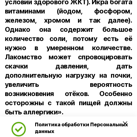
условии здорового ЖКТ). Икра богата
витаминами (йодом, фосфором,
железом, хромом и так далее).
Однако она содержит большое
количество соли, потому есть её
нужно в умеренном количестве.
Лакомство может спровоцировать
скачки давления, дать
дополнительную нагрузку на почки,
увеличить вероятность
возникновения отёков. Особенно
осторожны с такой пищей должны
быть аллергики».
Политика обработки Персональных
Для взрослого человека безопасной
данных
порцией икры считается 30-50 граммов